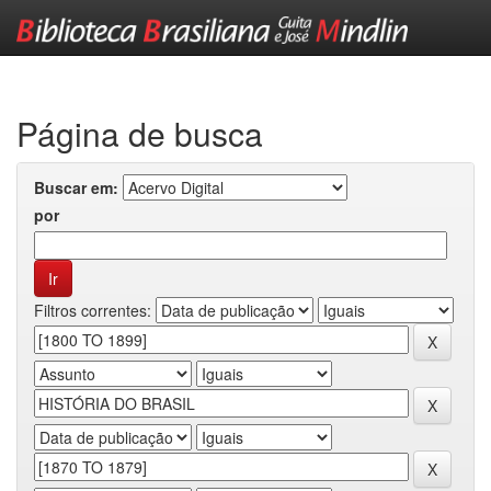
Skip
navigation
Página de busca
Buscar em:
por
Filtros correntes: