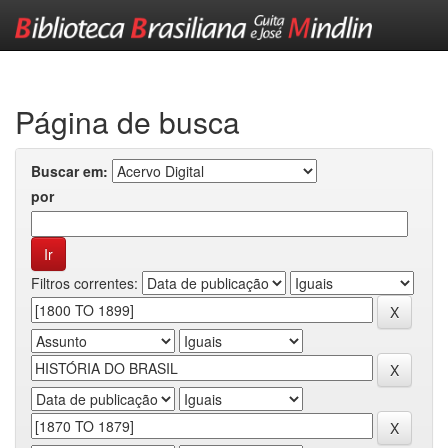
Skip
navigation
Página de busca
Buscar em:
por
Filtros correntes: