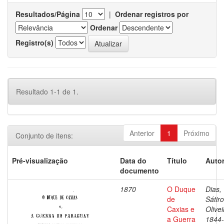
Resultados/Página
|
Ordenar registros por
Ordenar
Registro(s)
Resultado 1-1 de 1.
Anterior
1
Próximo
Conjunto de itens:
Pré-visualização
Data do
Título
Autor
documento
1870
O Duque
Dias,
de
Sátir
Caxias e
Olivei
a Guerra
1844-