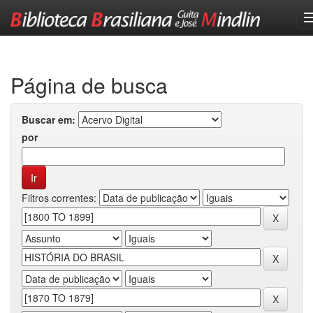
Skip
navigation
Página de busca
Buscar em:
por
Filtros correntes: