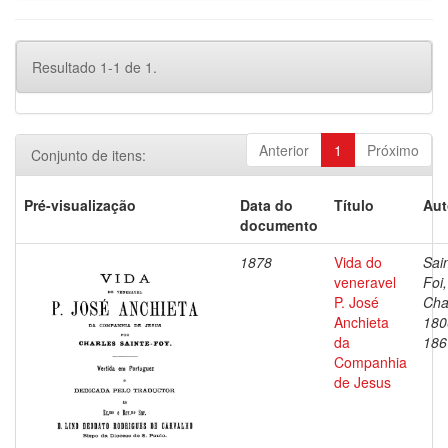
Resultado 1-1 de 1.
Anterior
1
Próximo
Conjunto de itens:
Pré-visualização
Data do
Título
Aut
documento
1878
Vida do
Sai
veneravel
Foi,
P. José
Cha
Anchieta
180
da
186
Companhia
de Jesus