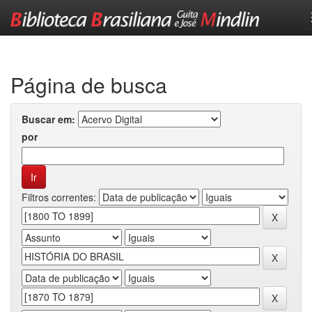
Skip
navigation
Página de busca
Buscar em:
por
Filtros correntes: