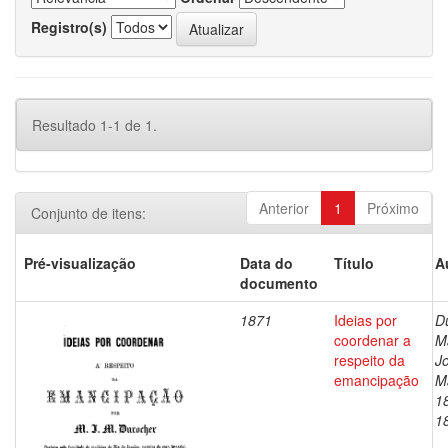
Registro(s)
Resultado 1-1 de 1.
Anterior
1
Próximo
Conjunto de itens:
Pré-visualização
Data do
Título
A
documento
1871
Ideias por
D
coordenar a
M
respeito da
J
emancipação
Ma
1
1