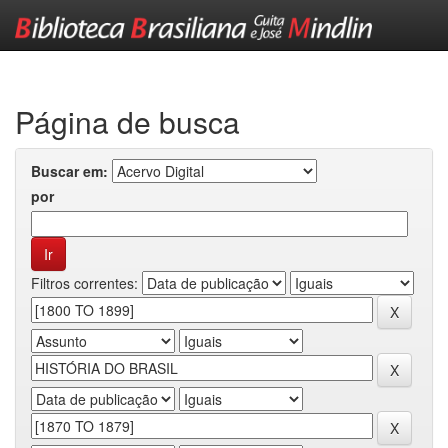
Skip
navigation
Página de busca
Buscar em:
por
Filtros correntes: