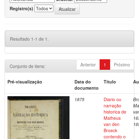
Registro(s)
Resultado 1-1 de 1.
Anterior
1
Próximo
Conjunto de itens:
Pré-visualização
Data do
Título
Au
documento
1875
Diario ou
Br
narração
Ma
historica de
va
Matheus
16
van den
16
Broeck
contendo o