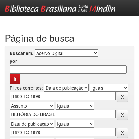
Skip
navigation
Página de busca
Buscar em:
por
Filtros correntes: