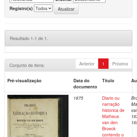
Registro(s)
Resultado 1-1 de 1.
Anterior
1
Próximo
Conjunto de itens:
Pré-visualização
Data do
Título
Au
documento
1875
Diario ou
Br
narração
Ma
historica de
va
Matheus
16
van den
16
Broeck
contendo o