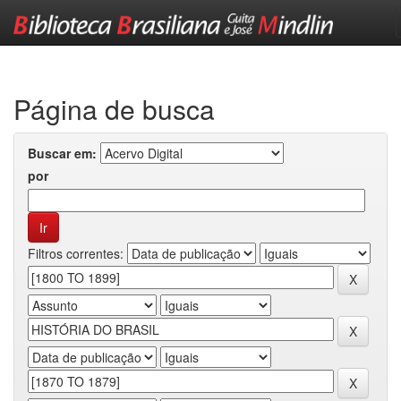
Skip
navigation
Página de busca
Buscar em:
por
Filtros correntes: