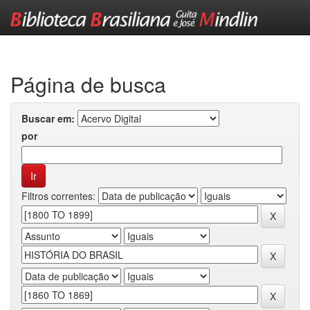
Skip
navigation
Página de busca
Buscar em:
por
Filtros correntes: