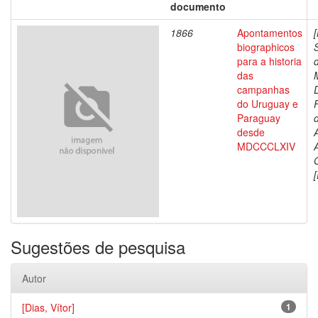
documento
1866
Apontamentos
biographicos
para a historia
das
campanhas
do Uruguay e
Paraguay
d
desde
MDCCCLXIV
[
Sugestões de pesquisa
Autor
[Dias, Vítor]
1