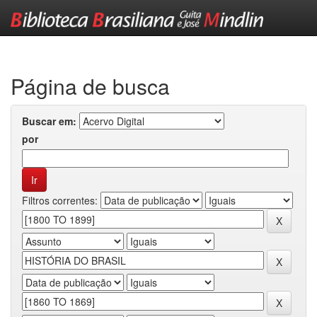
Skip
navigation
Página de busca
Buscar em:
por
Filtros correntes: