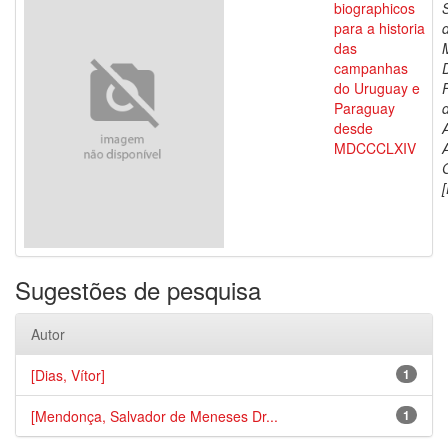
biographicos
para a historia
das
campanhas
do Uruguay e
Paraguay
d
desde
MDCCCLXIV
[
Sugestões de pesquisa
Autor
[Dias, Vítor]
1
[Mendonça, Salvador de Meneses Dr...
1