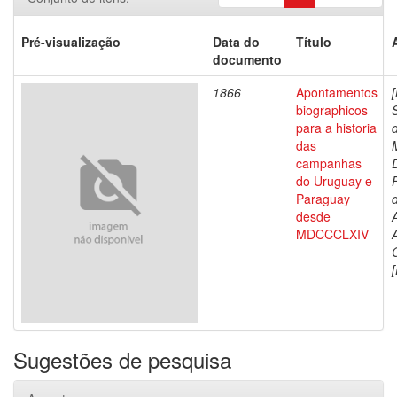
Pré-visualização
Data do
Título
documento
1866
Apontamentos
biographicos
para a historia
das
campanhas
do Uruguay e
Paraguay
d
desde
MDCCCLXIV
[
Sugestões de pesquisa