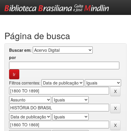
Skip
navigation
Página de busca
Buscar em:
por
Filtros correntes: