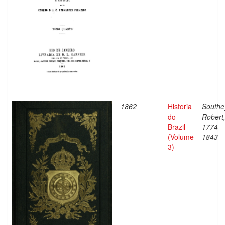
1862
Historia
Southe
do
Robert
Brazil
1774-
(Volume
1843
3)