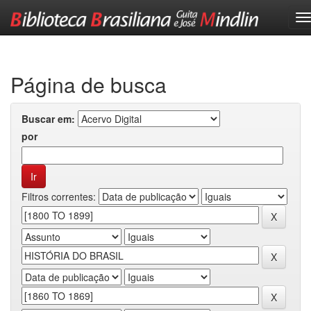
Skip
navigation
Página de busca
Buscar em:
por
Filtros correntes: