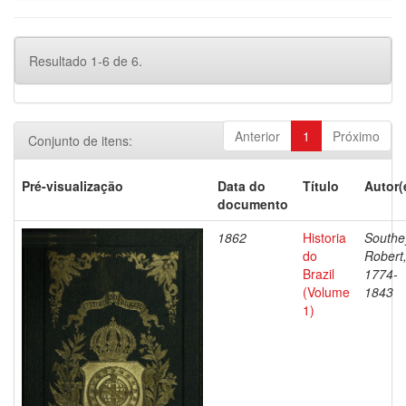
Resultado 1-6 de 6.
Anterior
1
Próximo
Conjunto de itens:
Pré-visualização
Data do
Título
Autor(
documento
1862
Historia
Southe
do
Robert
Brazil
1774-
(Volume
1843
1)