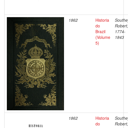
1862
Historia
Southe
do
Robert
Brazil
1774-
(Volume
1843
5)
1862
Historia
Southe
do
Robert