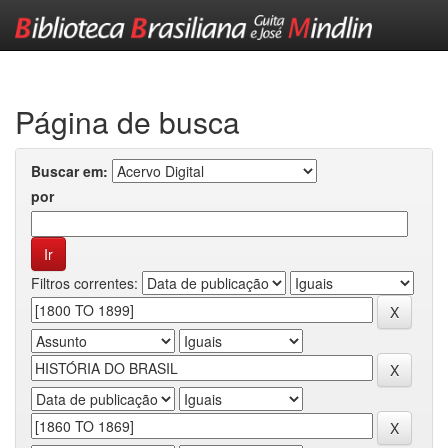
Skip
navigation
Página de busca
Buscar em:
por
Filtros correntes: