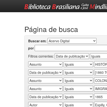
Skip
navigation
Página de busca
Buscar em:
por
Filtros correntes: