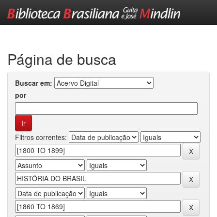
Skip
navigation
Página de busca
Buscar em:
por
Filtros correntes: