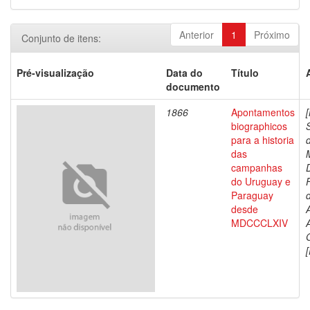
Anterior
1
Próximo
Conjunto de itens:
Pré-visualização
Data do
Título
documento
1866
Apontamentos
biographicos
para a historia
das
campanhas
do Uruguay e
Paraguay
d
desde
MDCCCLXIV
[