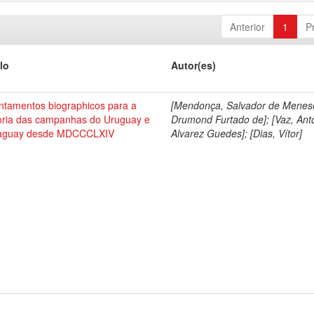
Anterior
1
P
lo
Autor(es)
ntamentos biographicos para a
[Mendonça, Salvador de Menes
toria das campanhas do Uruguay e
Drumond Furtado de]; [Vaz, Ant
aguay desde MDCCCLXIV
Alvarez Guedes]; [Dias, Vítor]