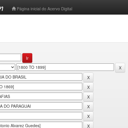
-->
Página inicial do Acervo Digital