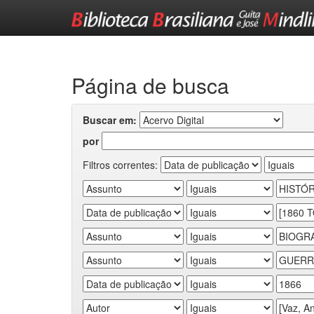
Skip
navigation
Página de busca
Buscar em:
por
Filtros correntes: