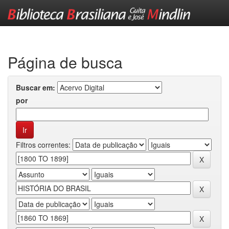
Skip
navigation
Página de busca
Buscar em:
por
Filtros correntes: