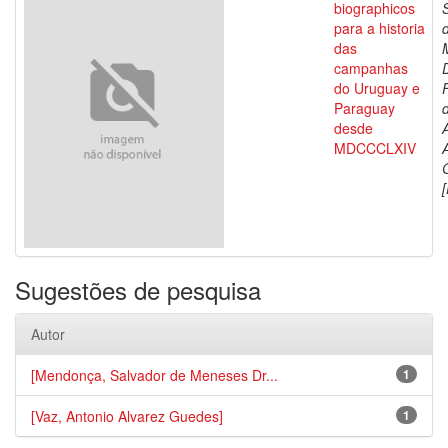
biographicos
para a historia
das
campanhas
do Uruguay e
Paraguay
d
desde
MDCCCLXIV
[
Sugestões de pesquisa
Autor
[Mendonça, Salvador de Meneses Dr...
1
[Vaz, Antonio Alvarez Guedes]
1