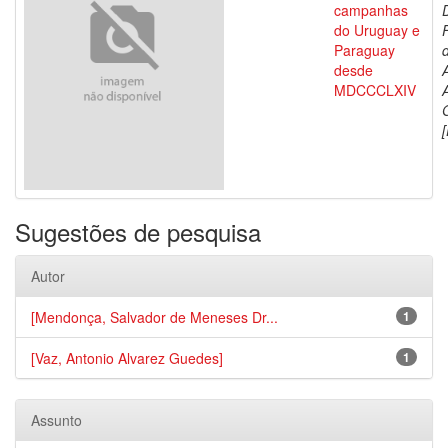
campanhas
do Uruguay e
Paraguay
d
desde
MDCCCLXIV
[
Sugestões de pesquisa
Autor
[Mendonça, Salvador de Meneses Dr...
1
[Vaz, Antonio Alvarez Guedes]
1
Assunto