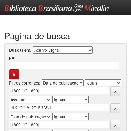
Skip
navigation
Página de busca
Buscar em:
por
Filtros correntes: