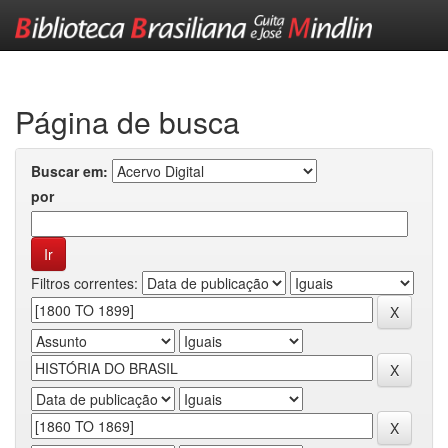
Skip
navigation
Página de busca
Buscar em:
por
Filtros correntes: