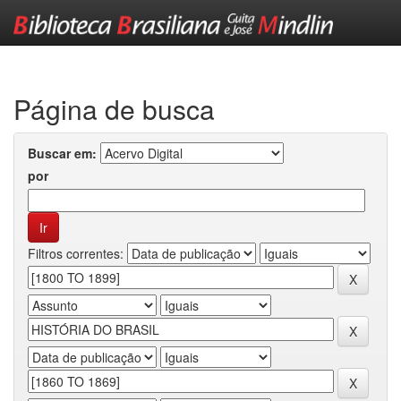
Skip
navigation
Página de busca
Buscar em:
por
Filtros correntes: