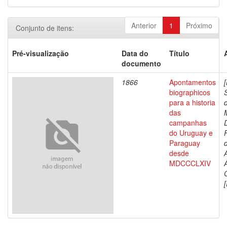
Anterior
1
Próximo
Conjunto de itens:
Pré-visualização
Data do
Título
documento
1866
Apontamentos
biographicos
para a historia
das
campanhas
do Uruguay e
Paraguay
d
desde
MDCCCLXIV
[