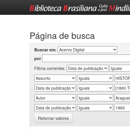
Skip
navigation
Página de busca
Buscar em:
por
Filtros correntes:
Retornar valores