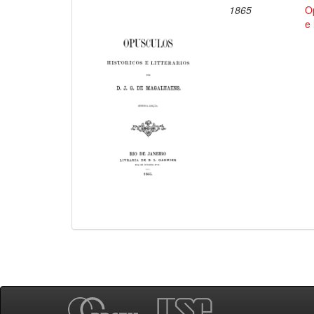
1865
O
e 