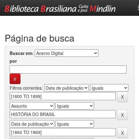
Skip
navigation
Página de busca
Buscar em:
por
Filtros correntes: