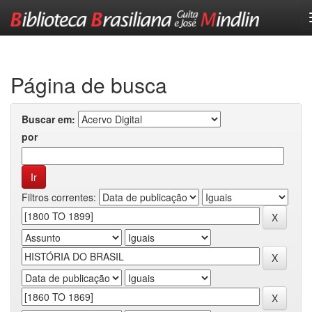
Skip
navigation
Página de busca
Buscar em:
por
Filtros correntes: