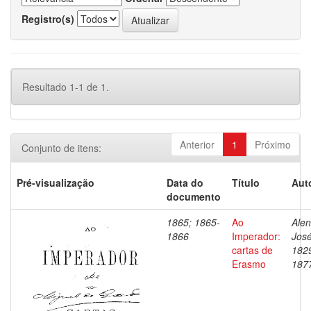
Registro(s)
Resultado 1-1 de 1.
Anterior
1
Próximo
Conjunto de itens:
Pré-visualização
Data do
Título
Aut
documento
1865; 1865-
Ao
Alen
1866
Imperador:
José
cartas de
182
Erasmo
187