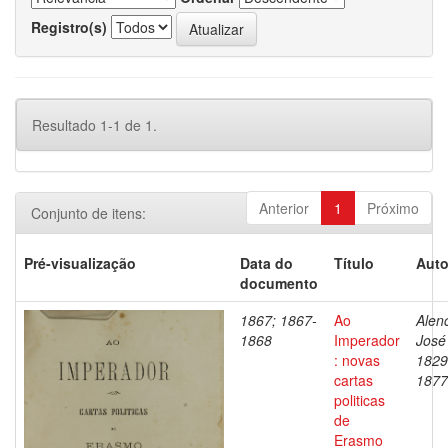
Registro(s)
Resultado 1-1 de 1.
Anterior
1
Próximo
Conjunto de itens:
Pré-visualização
Data do
Título
Auto
documento
1867; 1867-
Ao
Alenc
1868
Imperador
José
: novas
1829
cartas
1877
politicas
de
Erasmo