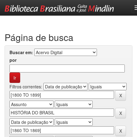
Skip
navigation
Página de busca
Buscar em:
por
Filtros correntes: