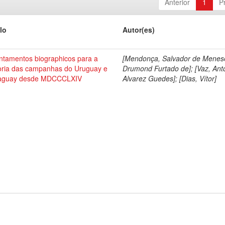
Anterior
1
P
lo
Autor(es)
ntamentos biographicos para a
[Mendonça, Salvador de Menes
toria das campanhas do Uruguay e
Drumond Furtado de]; [Vaz, Ant
aguay desde MDCCCLXIV
Alvarez Guedes]; [Dias, Vítor]