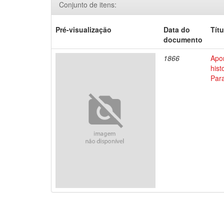
Conjunto de itens:
Pré-visualização
Data do
Títu
documento
1866
Apo
his
Par