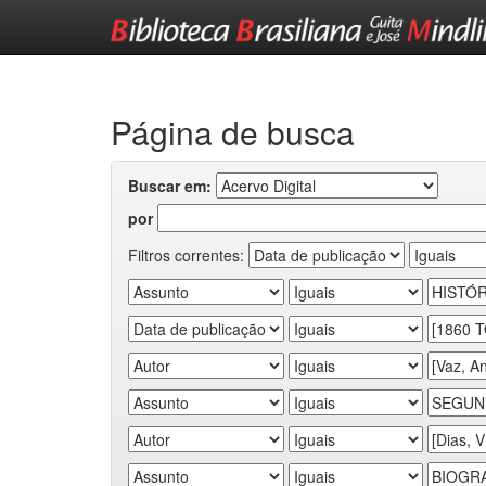
Skip
navigation
Página de busca
Buscar em:
por
Filtros correntes: