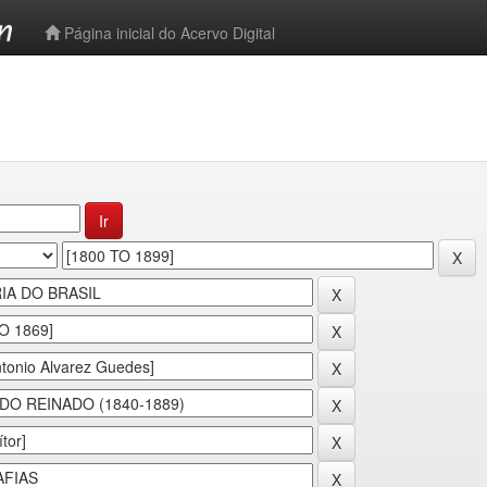
-->
Página inicial do Acervo Digital