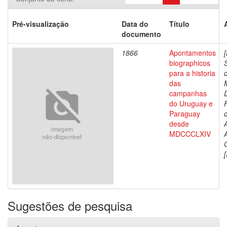
Pré-visualização
Data do
Título
documento
1866
Apontamentos
biographicos
para a historia
das
campanhas
do Uruguay e
Paraguay
d
desde
MDCCCLXIV
[
Sugestões de pesquisa