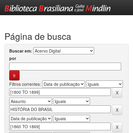
Skip
navigation
Página de busca
Buscar em:
por
Filtros correntes: