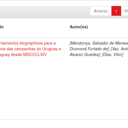
Anterior
1
P
lo
Autor(es)
ntamentos biographicos para a
[Mendonça, Salvador de Menes
toria das campanhas do Uruguay e
Drumond Furtado de]; [Vaz, Ant
aguay desde MDCCCLXIV
Alvarez Guedes]; [Dias, Vítor]