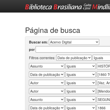
Skip
navigation
Página de busca
Buscar em:
por
Filtros correntes: