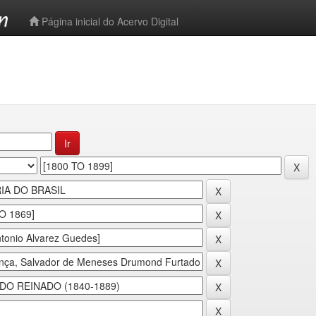
-->
Página inicial do Acervo Digital