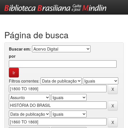
Skip
navigation
Página de busca
Buscar em:
por
Filtros correntes: