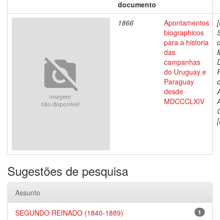
documento
1866
Apontamentos
biographicos
para a historia
das
campanhas
do Uruguay e
Paraguay
d
desde
MDCCCLXIV
[
Sugestões de pesquisa
Assunto
SEGUNDO REINADO (1840-1889)
1