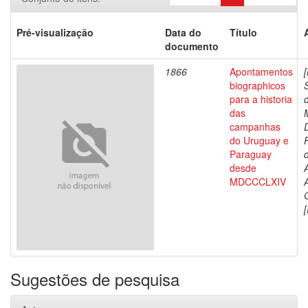
Pré-visualização
Data do
Título
documento
1866
Apontamentos
biographicos
para a historia
das
campanhas
do Uruguay e
Paraguay
d
desde
MDCCCLXIV
[
Sugestões de pesquisa