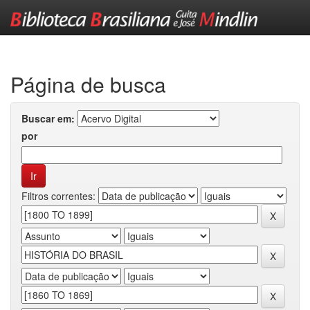
Skip
navigation
Página de busca
Buscar em:
por
Filtros correntes: