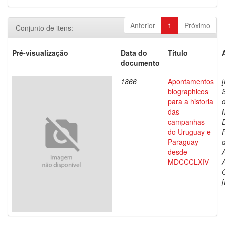
Anterior
1
Próximo
Conjunto de itens:
Pré-visualização
Data do
Título
documento
1866
Apontamentos
biographicos
para a historia
das
campanhas
do Uruguay e
Paraguay
d
desde
MDCCCLXIV
[