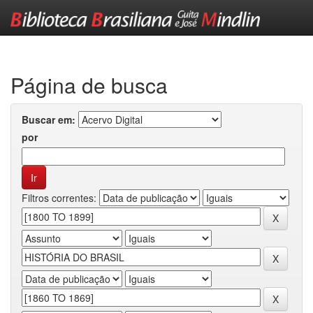
Skip
navigation
Página de busca
Buscar em:
por
Filtros correntes: