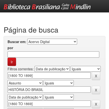
Skip
navigation
Página de busca
Buscar em:
por
Filtros correntes: