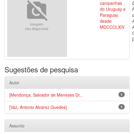
campanhas
do Uruguay e
Paraguay
d
desde
MDCCCLXIV
[
Sugestões de pesquisa
Autor
[Mendonça, Salvador de Meneses Dr...
1
[Vaz, Antonio Alvarez Guedes]
1
Assunto