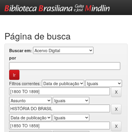
Skip
navigation
Página de busca
Buscar em:
por
Filtros correntes: