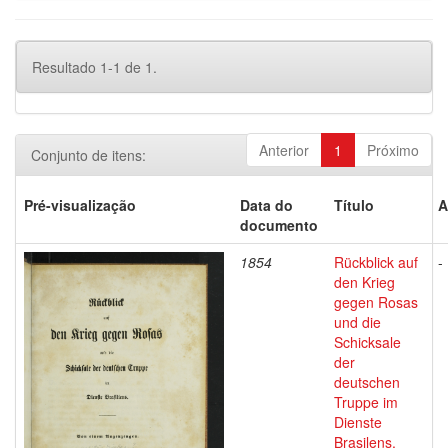
Resultado 1-1 de 1.
Anterior
1
Próximo
Conjunto de itens:
Pré-visualização
Data do
Título
A
documento
1854
Rückblick auf
-
den Krieg
gegen Rosas
und die
Schicksale
der
deutschen
Truppe im
Dienste
Brasilens.