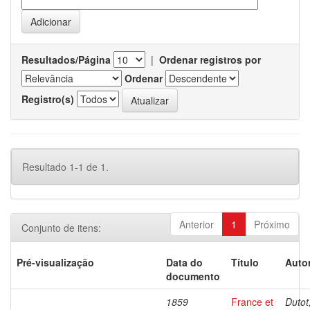
Resultados/Página
|
Ordenar registros por
Ordenar
Registro(s)
Resultado 1-1 de 1.
Anterior
1
Próximo
Conjunto de itens:
Pré-visualização
Data do
Título
Autor
documento
1859
France et
Dutot,