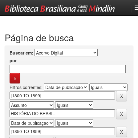
Skip
navigation
Página de busca
Buscar em:
por
Filtros correntes: