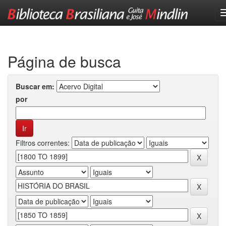
Skip
navigation
Página de busca
Buscar em:
por
Filtros correntes: