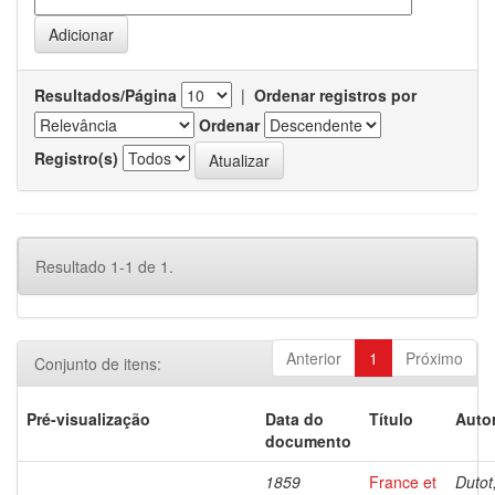
Resultados/Página
|
Ordenar registros por
Ordenar
Registro(s)
Resultado 1-1 de 1.
Anterior
1
Próximo
Conjunto de itens:
Pré-visualização
Data do
Título
Autor
documento
1859
France et
Dutot,