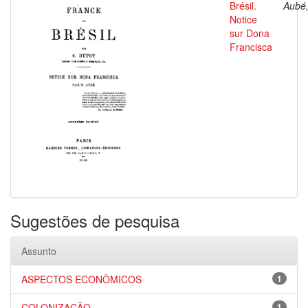
Brésil.
Aubé,
Notice
sur Dona
Francisca
Sugestões de pesquisa
Assunto
ASPECTOS ECONÔMICOS
1
COLONIZAÇÃO
1