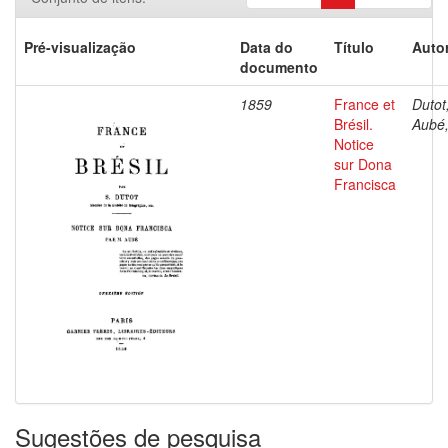
Pré-visualização
Data do
Título
Autor
documento
1859
France et
Dutot,
Brésil.
Aubé,
Notice
sur Dona
Francisca
Sugestões de pesquisa