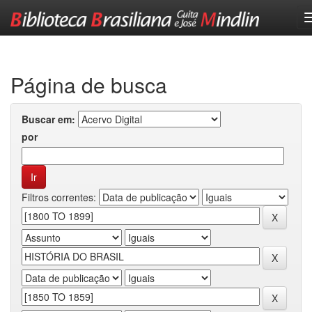
Skip
navigation
Página de busca
Buscar em:
por
Filtros correntes: