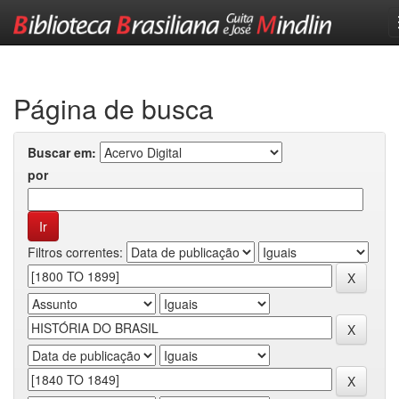
Skip
navigation
Página de busca
Buscar em:
por
Filtros correntes: