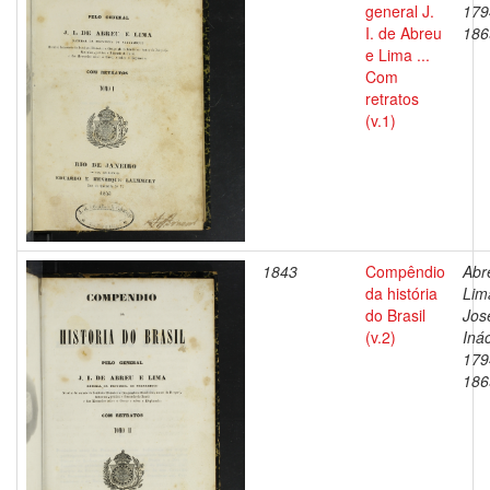
general J.
179
I. de Abreu
186
e Lima ...
Com
retratos
(v.1)
1843
Compêndio
Abr
da história
Lim
do Brasil
Jos
(v.2)
Inác
179
186