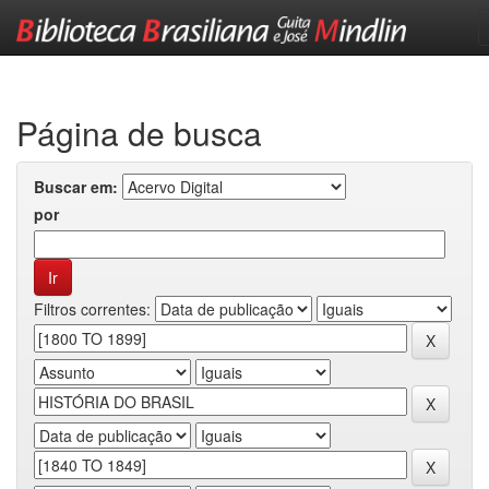
Skip
navigation
Página de busca
Buscar em:
por
Filtros correntes: