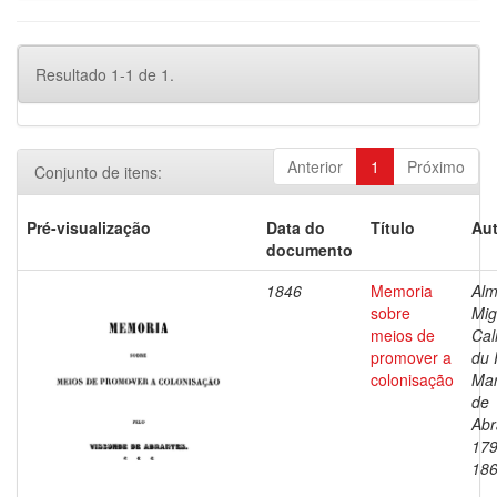
Resultado 1-1 de 1.
Anterior
1
Próximo
Conjunto de itens:
Pré-visualização
Data do
Título
Aut
documento
1846
Memoria
Alm
sobre
Mig
meios de
Ca
promover a
du 
colonisação
Ma
de
Abr
179
18