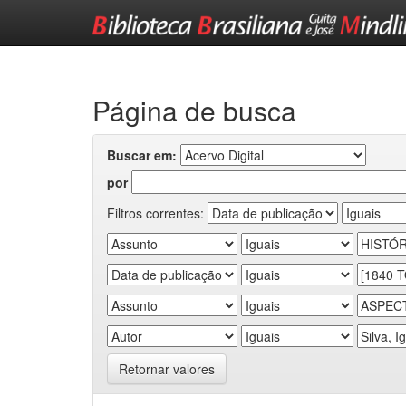
Skip
navigation
Página de busca
Buscar em:
por
Filtros correntes:
Retornar valores