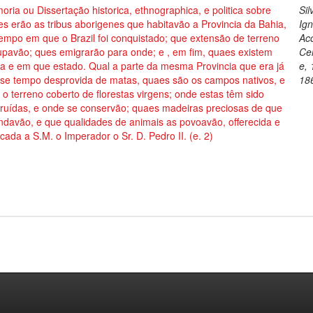
ria ou Dissertação historica, ethnographica, e politica sobre
Sil
s erão as tribus aborigenes que habitavão a Provincia da Bahia,
Ign
empo em que o Brazil foi conquistado; que extensão de terreno
Acc
upavão; ques emigrarão para onde; e , em fim, quaes existem
Ce
a e em que estado. Qual a parte da mesma Provincia que era já
e,
sse tempo desprovida de matas, quaes são os campos nativos, e
18
 o terreno coberto de florestas virgens; onde estas têm sido
truídas, e onde se conservão; quaes madeiras preciosas de que
davão, e que qualidades de animais as povoavão, offerecida e
cada a S.M. o Imperador o Sr. D. Pedro II. (e. 2)