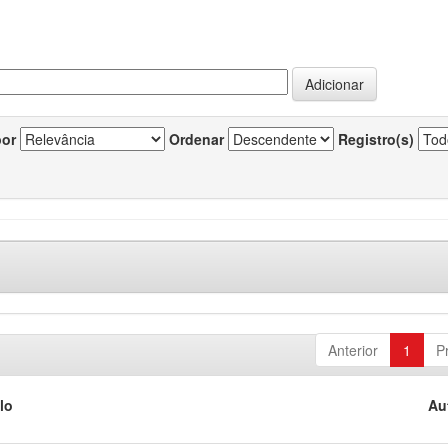
por
Ordenar
Registro(s)
Anterior
1
P
lo
Au