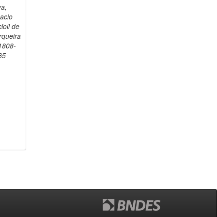
va,
acio
ioli de
rqueira
 1808-
65