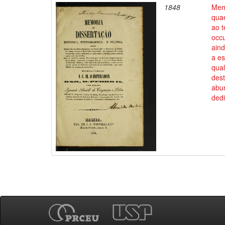
1848
Memo
quae
ao t
occ
aind
a e
qual
des
abun
dedi