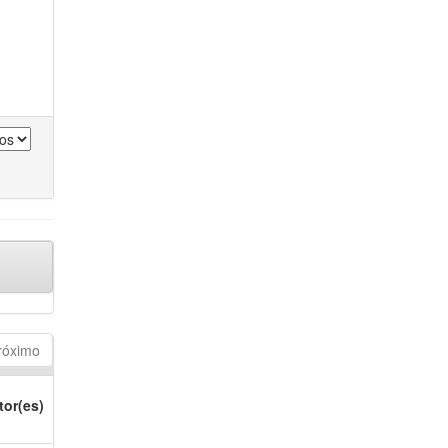
róximo
tor(es)