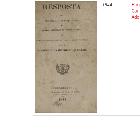
1844
Resp
Cun
Ado