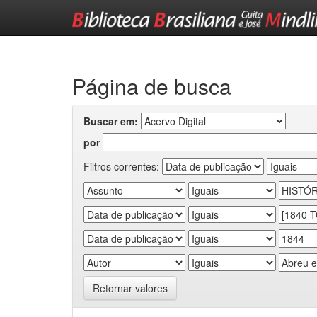
Skip
navigation
Página de busca
Buscar em:
por
Filtros correntes:
Retornar valores