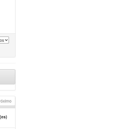
róximo
(es)