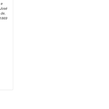
 e
 José
 de,
1869