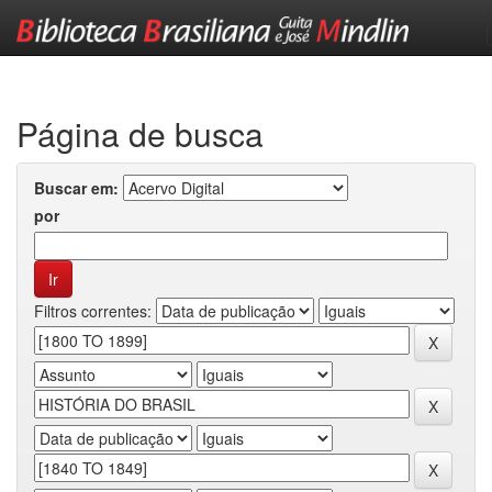
Skip
navigation
Página de busca
Buscar em:
por
Filtros correntes: