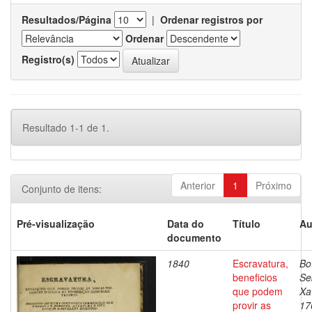
Resultados/Página
|
Ordenar registros por
Ordenar
Registro(s)
Resultado 1-1 de 1.
Anterior
1
Próximo
Conjunto de itens:
Pré-visualização
Data do
Título
Au
documento
1840
Escravatura,
Bo
beneficios
Se
que podem
Xa
provir as
17