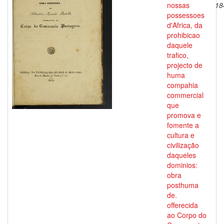
nossas
18
possessoes
d'Africa, da
prohibicao
daquele
trafico,
projecto de
huma
compahia
commercial
que
promova e
fomente a
cultura e
civilização
daqueles
dominios:
obra
posthuma
de.
offerecida
ao Corpo do