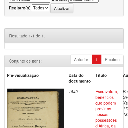
Registro(s)
Resultado 1-1 de 1.
Anterior
1
Próximo
Conjunto de itens:
Pré-visualização
Data do
Título
Au
documento
1840
Escravatura,
Bo
beneficios
Se
que podem
Xa
provir as
17
nossas
18
possessoes
d'Africa, da