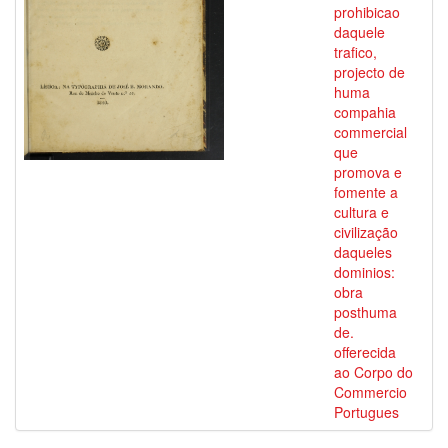
prohibicao
daquele
trafico,
projecto de
huma
compahia
commercial
que
promova e
fomente a
cultura e
civilização
daqueles
dominios:
obra
posthuma
de.
offerecida
ao Corpo do
Commercio
Portugues