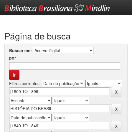
Skip
navigation
Página de busca
Buscar em:
por
Filtros correntes: