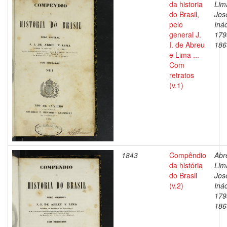
da historia
Lim
do Brasil,
Jos
pelo
Inác
general J.
179
I. de Abreu
186
e Lima ...
Com
retratos
(v.1)
1843
Compêndio
Abr
da história
Lim
do Brasil
Jos
(v.2)
Inác
179
186