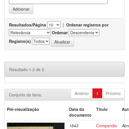
Resultados/Página
|
Ordenar registros por
Ordenar
Registro(s)
Resultado 1-2 de 2.
Anterior
1
Próximo
Conjunto de itens:
Pré-visualização
Data do
Título
Aut
documento
1843
Compendio
Abr