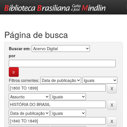
Skip
navigation
Página de busca
Buscar em:
por
Filtros correntes: