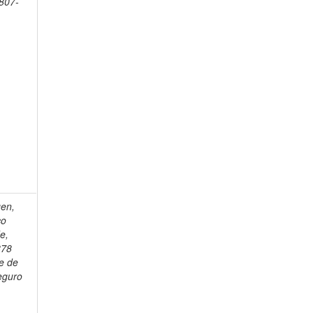
1807-
en,
co
e,
878
e de
eguro