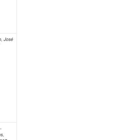
o, José
]
-
s,