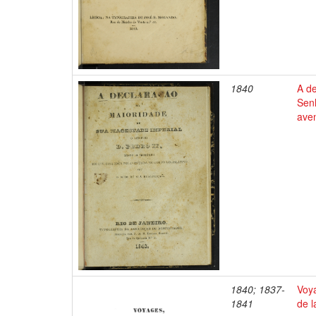
1840
A d
Sen
aven
1840; 1837-
Voya
1841
de l