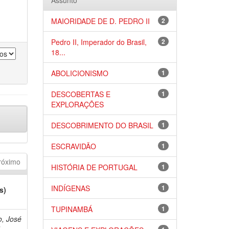
Assunto
MAIORIDADE DE D. PEDRO II
2
Pedro II, Imperador do Brasil,
2
18...
ABOLICIONISMO
1
DESCOBERTAS E
1
EXPLORAÇÕES
DESCOBRIMENTO DO BRASIL
1
ESCRAVIDÃO
1
róximo
HISTÓRIA DE PORTUGAL
1
INDÍGENAS
1
s)
TUPINAMBÁ
1
o, José