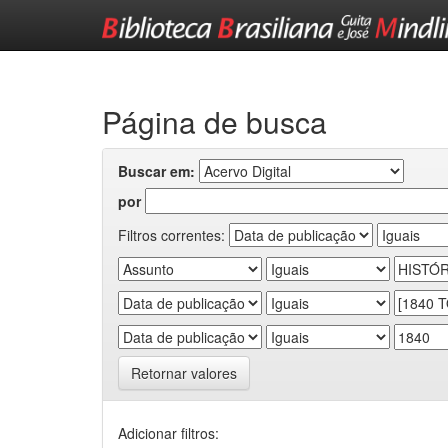
Skip
navigation
Página de busca
Buscar em:
por
Filtros correntes:
Retornar valores
Adicionar filtros: