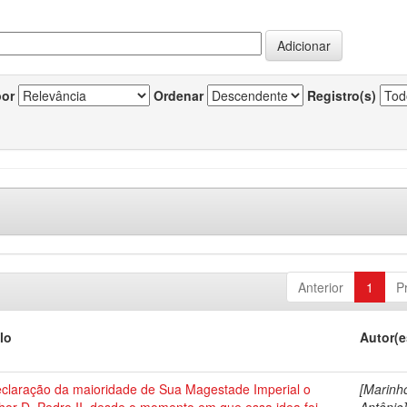
por
Ordenar
Registro(s)
Anterior
1
P
lo
Autor(e
eclaração da maioridade de Sua Magestade Imperial o
[Marinh