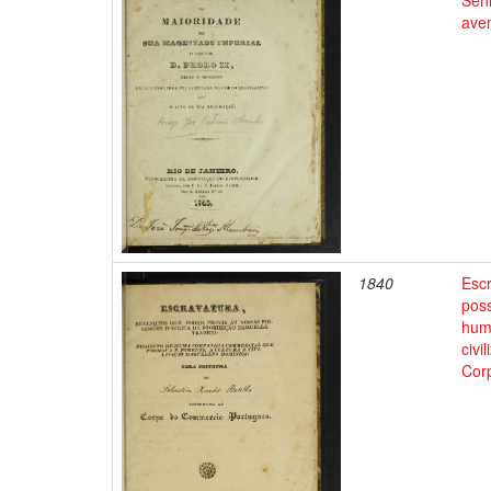
Sen
aven
1840
Escr
poss
hum
civi
Cor