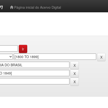
-->
Página inicial do Acervo Digital