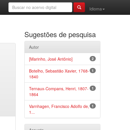
Idioma
Sugestões de pesquisa
Autor
[Marinho, José Antônio]
2
Botelho, Sebastião Xavier, 1768-
1
1840
Ternaux-Compans, Henri, 1807-
1
1864
Varnhagen, Francisco Adolfo de,
1
1...