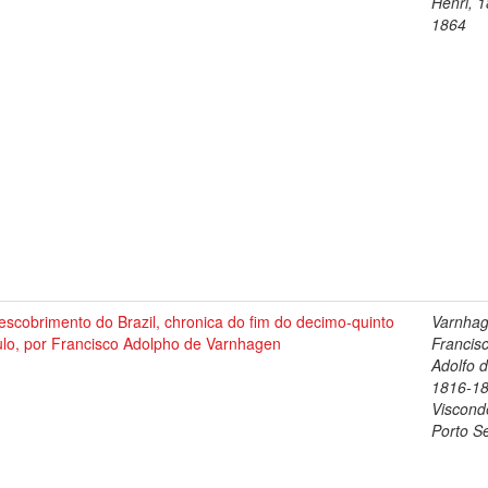
Henri, 
1864
scobrimento do Brazil, chronica do fim do decimo-quinto
Varnhag
ulo, por Francisco Adolpho de Varnhagen
Francis
Adolfo d
1816-1
Viscond
Porto S