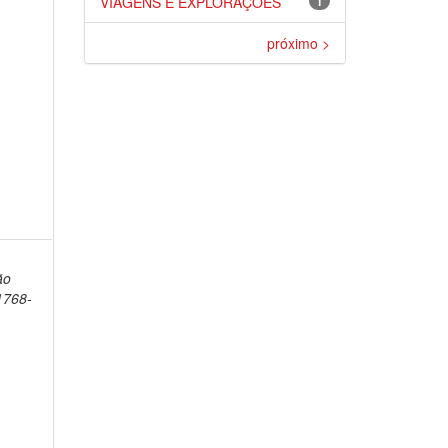
]
VIAGENS E EXPLORAÇÕES
1
próximo >
,
ão
1768-