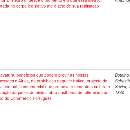
hor D. Pedro II, desde o momento em que essa idea foi
Antônio
tada no corpo legislativo até o acto de sua realisação
avatura, beneficios que podem provir as nossas
Botelho
essoes d'Africa, da prohibicao daquele trafico, projecto de
Sebasti
a compahia commercial que promova e fomente a cultura e
Xavier, 
lização daqueles dominios: obra posthuma de. offerecida ao
1840
po do Commercio Portugues