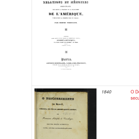
1840
O De
sec