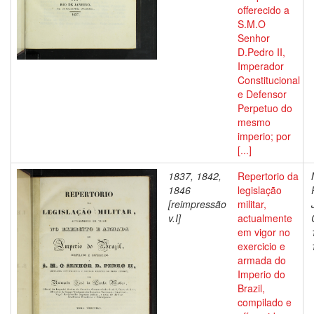
offerecido a
S.M.O
Senhor
D.Pedro II,
Imperador
Constitucional
e Defensor
Perpetuo do
mesmo
imperio; por
[...]
1837, 1842,
Repertorio da
1846
legislação
[reimpressão
militar,
v.I]
actualmente
em vigor no
exercicio e
armada do
Imperio do
Brazil,
compilado e