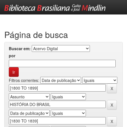
Skip
navigation
Página de busca
Buscar em:
por
Filtros correntes: