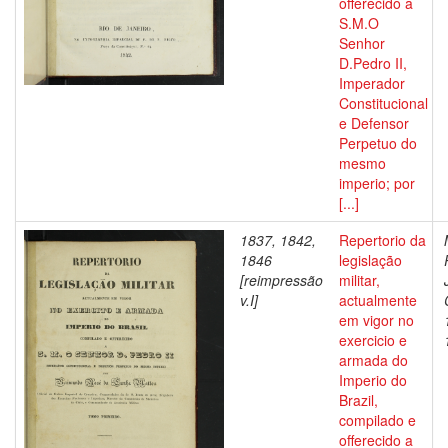
offerecido a
S.M.O
Senhor
D.Pedro II,
Imperador
Constitucional
e Defensor
Perpetuo do
mesmo
imperio; por
[...]
1837, 1842,
Repertorio da
1846
legislação
[reimpressão
militar,
v.I]
actualmente
em vigor no
exercicio e
armada do
Imperio do
Brazil,
compilado e
offerecido a