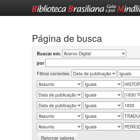
Skip
navigation
Página de busca
Buscar em:
por
Filtros correntes:
Retornar valores