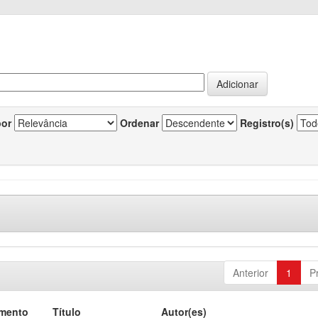
por
Ordenar
Registro(s)
Anterior
1
P
umento
Título
Autor(es)