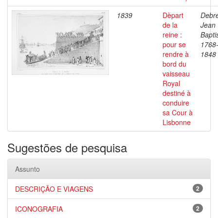
1839
Dèpart
Debre
de la
Jean
reine :
Bapti
pour se
1768
rendre à
1848
bord du
vaisseau
Royal
destiné à
conduire
sa Cour à
Lisbonne
Sugestões de pesquisa
Assunto
DESCRIÇÃO E VIAGENS
2
ICONOGRAFIA
2