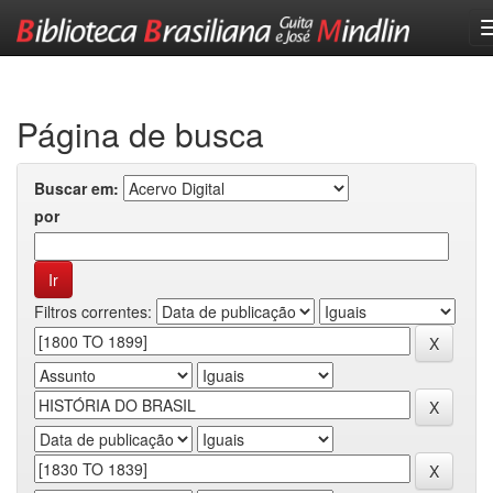
Skip
navigation
Página de busca
Buscar em:
por
Filtros correntes: