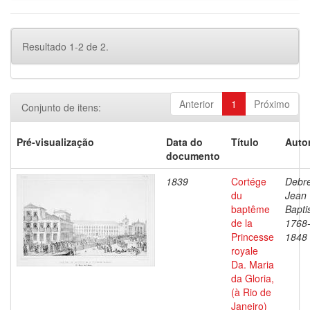
Resultado 1-2 de 2.
Anterior
1
Próximo
Conjunto de itens:
Pré-visualização
Data do
Título
Autor
documento
1839
Cortége
Debre
du
Jean
baptême
Bapti
de la
1768
Princesse
1848
royale
Da. Maria
da Gloria,
(à Rio de
Janeiro)