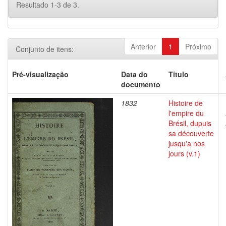
Resultado 1-3 de 3.
Anterior
1
Próximo
Conjunto de itens:
Pré-visualização
Data do
Título
documento
1832
Histoire de
l'empire du
Brésil, dupuis
sa découverte
jusqu'a nos
jours (v.1)