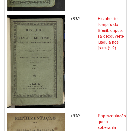
1832
Histoire de
l'empire du
Brésil, dupuis
sa découverte
jusqu'a nos
jours (v.2)
1832
Reprezentação
que à
soberania