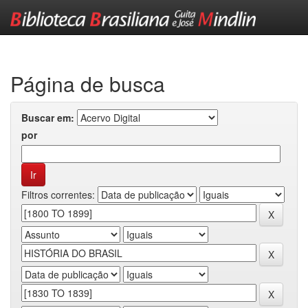
Skip
navigation
Página de busca
Buscar em:
por
Filtros correntes: