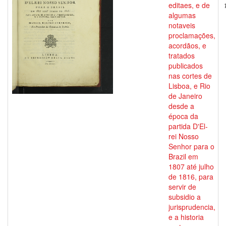
editaes, e de
algumas
notaveis
proclamações,
acordãos, e
tratados
publicados
nas cortes de
Lisboa, e Rio
de Janeiro
desde a
época da
partida D'El-
rei Nosso
Senhor para o
Brazil em
1807 até julho
de 1816, para
servir de
subsidio a
jurisprudencia,
e a historia