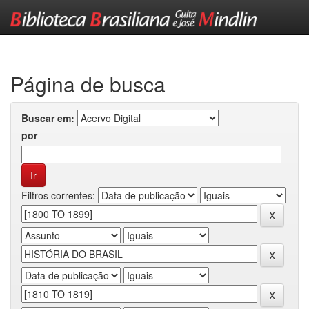
Skip
navigation
Página de busca
Buscar em:
por
Filtros correntes: