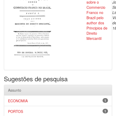
sobre o
J
Commercio
Si
Franco no
Li
Brazil pelo
V
author dos
de
Principios de
1
Direito
Mercantil
Sugestões de pesquisa
Assunto
ECONOMIA
1
PORTOS
1