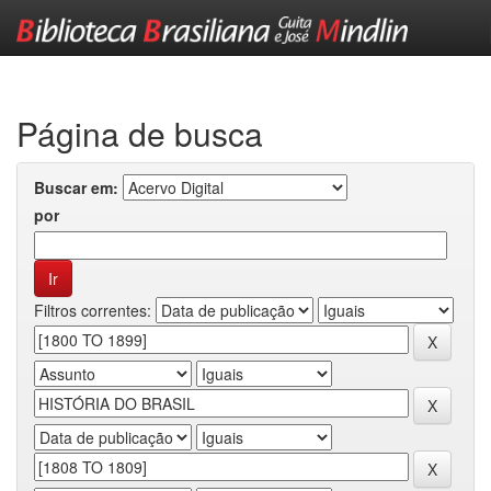
Skip
navigation
Página de busca
Buscar em:
por
Filtros correntes: