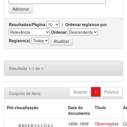
Resultados/Página
|
Ordenar registros por
Ordenar
Registro(s)
Resultado 1-1 de 1.
Anterior
1
Próximo
Conjunto de itens:
Pré-visualização
Data do
Título
A
documento
1808; 1809
Observações
Ca