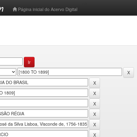
-->
Página inicial do Acervo Digital