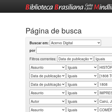
Skip
navigation
Página de busca
Buscar em:
por
Filtros correntes: