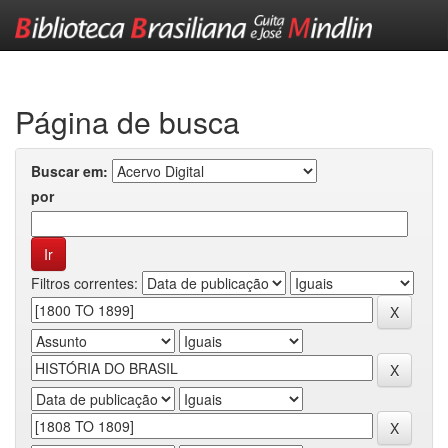
Skip
navigation
Página de busca
Buscar em:
por
Filtros correntes: