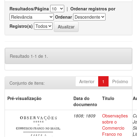
Resultados/Página
|
Ordenar registros por
Ordenar
Registro(s)
Resultado 1-1 de 1.
Anterior
1
Próximo
Conjunto de itens:
Pré-visualização
Data do
Título
A
documento
1808; 1809
Observações
Ca
sobre o
J
Commercio
Si
Franco no
Li