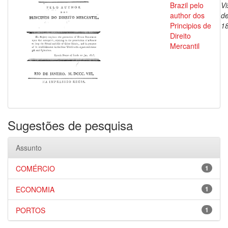
Brazil pelo
V
author dos
de
Principios de
1
Direito
Mercantil
Sugestões de pesquisa
Assunto
COMÉRCIO
1
ECONOMIA
1
PORTOS
1